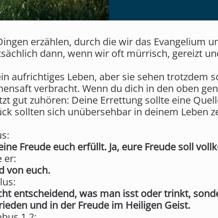
Dingen erzählen, durch die wir das Evangelium un
sächlich dann, wenn wir oft mürrisch, gereizt un
aufrichtiges Leben, aber sie sehen trotzdem so 
ronensaft verbracht. Wenn du dich in den oben g
etzt gut zuhören: Deine Errettung sollte eine Quel
ück sollten sich unübersehbar in deinem Leben z
us:
ine Freude euch erfüllt. Ja, eure Freude soll vol
 er:
d von euch.
lus:
cht entscheidend, was man isst oder trinkt, son
rieden und in der Freude im Heiligen Geist.
obus 1,2: