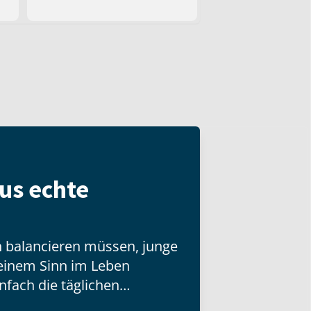
us echte
en balancieren müssen, junge
 einem Sinn im Leben
nfach die täglichen
istern versucht – wahre