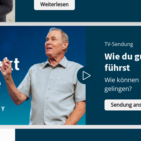
Weiterlesen
Zufriedenheit finden wir nur bei Jesu
das?
TV-Sendung
Wie du g
führst
Wie können 
gelingen?
Sendung an