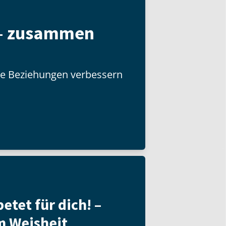
– zusammen
hre Beziehungen verbessern
etet für dich! –
m Weisheit