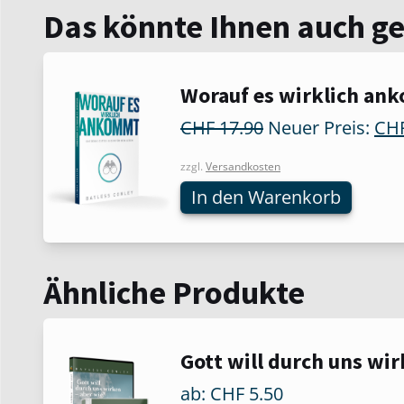
Das könnte Ihnen auch g
Worauf es wirklich an
Ursprünglicher
CHF
17.90
Neuer Preis:
CH
Preis
war:
zzgl.
Versandkosten
CHF 17.90
In den Warenkorb
Ähnliche Produkte
Dieses
Gott will durch uns wir
Produkt
ab:
CHF
5.50
weist