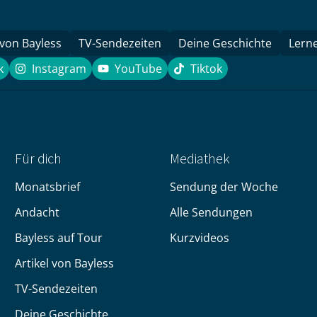
gewähl
werde
 von Bayless
TV-Sendezeiten
Deine Geschichte
Lern
k
Instagram
YouTube
Tiktok
book
Instagram
YouTube
Tiktok
Für dich
Mediathek
Monatsbrief
Sendung der Woche
Andacht
Alle Sendungen
Bayless auf Tour
Kurzvideos
Artikel von Bayless
TV-Sendezeiten
Deine Geschichte