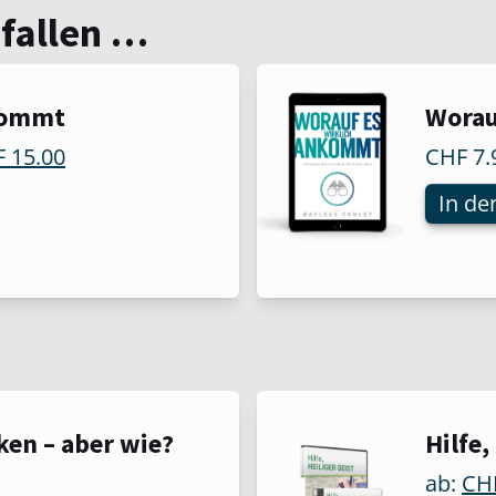
efallen …
kommt
Worau
Aktueller
F
15.00
CHF
7.
Preis
In de
ist:
CHF 15.00.
Dieses
ken – aber wie?
Hilfe,
Produk
ab:
CH
weist