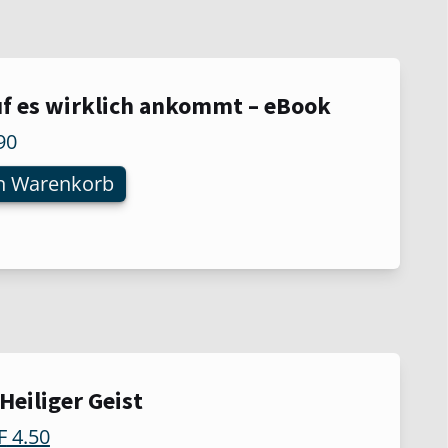
f es wirklich ankommt – eBook
90
n Warenkorb
 Heiliger Geist
t
F
4.50