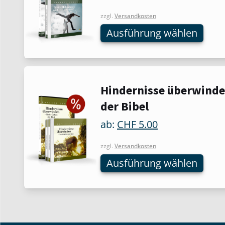
mehrere
zzgl.
Versandkosten
Varianten
Ausführung wählen
auf.
Die
Optionen
können
auf
Dieses
Hindernisse überwinde
der
Produkt
der Bibel
Produktseite
weist
gewählt
mehrere
ab:
CHF
5.00
werden
Varianten
auf.
zzgl.
Versandkosten
Die
Ausführung wählen
Optionen
können
auf
der
Produktseite