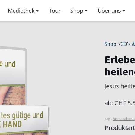
Mediathek
Tour
Shop
Über uns
Shop
/
CD's 
Erlebe
heile
Jesus heilt
ab:
CHF
5.
zzgl.
Versandkost
Produktart