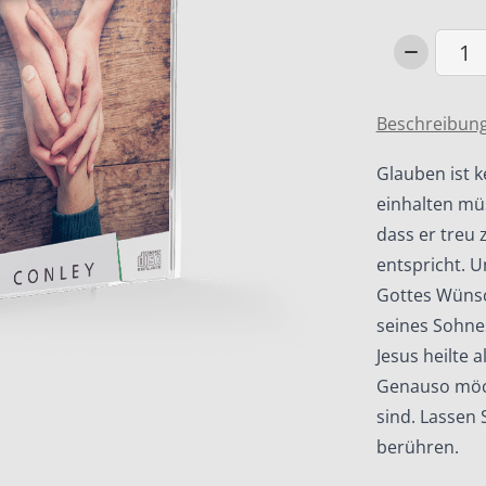
Erlebe
Gottes
gütige
Beschreibun
und
heilende
Glauben ist k
Hand
einhalten mü
Menge
dass er treu
entspricht. U
Gottes Wünsc
seines Sohnes
Jesus heilte 
Genauso möcht
sind. Lassen 
berühren.