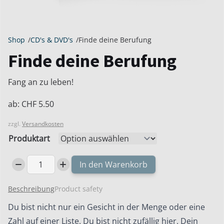
Shop
/
CD's & DVD's
/
Finde deine Berufung
Finde deine Berufung
Fang an zu leben!
ab:
CHF
5.50
zzgl.
Versandkosten
Produktart
In den Warenkorb
Finde
deine
Beschreibung
Product safety
Berufung
Menge
Du bist nicht nur ein Gesicht in der Menge oder eine
Zahl auf einer Liste. Du bist nicht zufällig hier. Dein