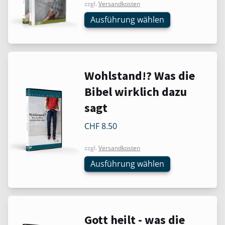
zzgl.
Versandkosten
Varianten
Ausführung wählen
auf.
Die
Optionen
können
auf
Dieses
Wohlstand!? Was die
der
Produkt
Bibel wirklich dazu
Produktseite
weist
sagt
gewählt
mehrere
werden
Varianten
CHF
8.50
auf.
Die
zzgl.
Versandkosten
Optionen
Ausführung wählen
können
auf
der
Produktseite
Dieses
Gott heilt - was die
gewählt