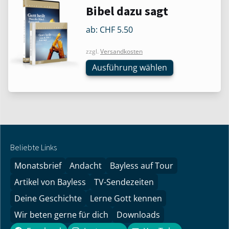
Produkt
werden
Bibel dazu sagt
weist
mehrere
ab:
CHF
5.50
Varianten
zzgl.
Versandkosten
auf.
Die
Ausführung wählen
Optionen
können
auf
der
Produktseite
gewählt
Beliebte Links
werden
Monatsbrief
Andacht
Bayless auf Tour
Artikel von Bayless
TV-Sendezeiten
Deine Geschichte
Lerne Gott kennen
Wir beten gerne für dich
Downloads