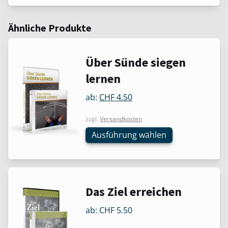
Ähnliche Produkte
Dieses
Über Sünde siegen
Produkt
lernen
weist
mehrere
ab:
CHF
4.50
Varianten
zzgl.
Versandkosten
auf.
Die
Ausführung wählen
Optionen
können
auf
der
Dieses
Das Ziel erreichen
Produktseite
Produkt
gewählt
ab:
CHF
5.50
weist
werden
mehrere