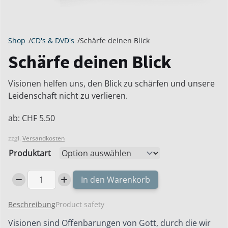
Shop
/
CD's & DVD's
/
Schärfe deinen Blick
Schärfe deinen Blick
Visionen helfen uns, den Blick zu schärfen und unsere
Leidenschaft nicht zu verlieren.
ab:
CHF
5.50
zzgl.
Versandkosten
Produktart
In den Warenkorb
Schärfe
deinen
Beschreibung
Product safety
Blick
Menge
Visionen sind Offenbarungen von Gott, durch die wir