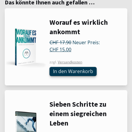
Das könnte Ihnen auch gefallen …
Worauf es wirklich
ankommt
Ursprünglicher
CHF
17.90
Neuer Preis:
Aktueller
Preis
CHF
15.00
Preis
war:
zzgl.
Versandkosten
ist:
CHF 17.90
CHF 15.00.
In den Warenkorb
Sieben Schritte zu
einem siegreichen
Leben