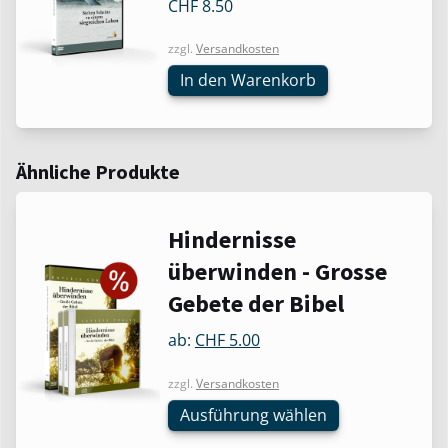
CHF
8.50
zzgl.
Versandkosten
In den Warenkorb
Ähnliche Produkte
Dieses
Hindernisse
Produkt
überwinden - Grosse
weist
Gebete der Bibel
mehrere
Varianten
ab:
CHF
5.00
auf.
Die
zzgl.
Versandkosten
Optionen
Ausführung wählen
können