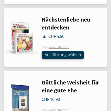
auf
der
Produktseite
Dieses
Nächstenliebe neu
gewählt
Produkt
werden
entdecken
weist
mehrere
ab:
CHF
5.50
Varianten
zzgl.
Versandkosten
auf.
Die
Ausführung wählen
Optionen
können
auf
der
Dieses
Göttliche Weisheit für
Produktseite
Produkt
eine gute Ehe
gewählt
weist
werden
mehrere
CHF
10.90
Varianten
zzgl.
Versandkosten
auf.