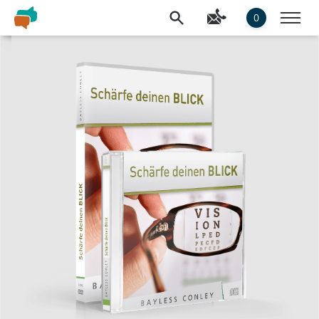
0
Slideshow Items