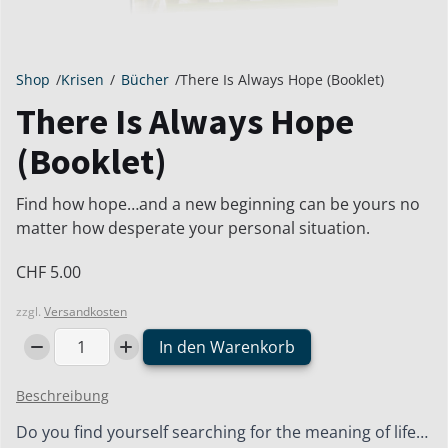
Shop
/
Krisen
/
Bücher
/
There Is Always Hope (Booklet)
There Is Always Hope
(Booklet)
Find how hope…and a new beginning can be yours no
matter how desperate your personal situation.
CHF
5.00
zzgl.
Versandkosten
In den Warenkorb
There
Is
Beschreibung
Always
Hope
Do you find yourself searching for the meaning of life…