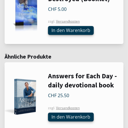
CHF
5.00
zzgl.
Versandkosten
In den Warenkorb
Ähnliche Produkte
Answers for Each Day -
daily devotional book
CHF
25.50
zzgl.
Versandkosten
In den Warenkorb