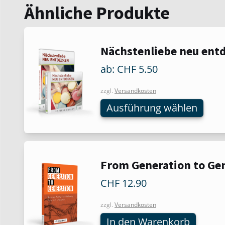
Ähnliche Produkte
Dieses
Nächstenliebe neu ent
Produkt
ab:
CHF
5.50
weist
mehrere
zzgl.
Versandkosten
Varianten
Ausführung wählen
auf.
Die
Optionen
können
auf
From Generation to Ge
der
Produktseite
CHF
12.90
gewählt
werden
zzgl.
Versandkosten
In den Warenkorb