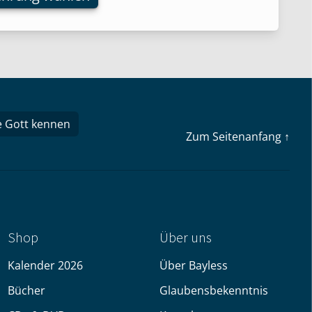
nen
n
tseite
t
e Gott kennen
n
Zum Seitenanfang ↑
Shop
Über uns
Kalender 2026
Über Bayless
Bücher
Glaubensbekenntnis