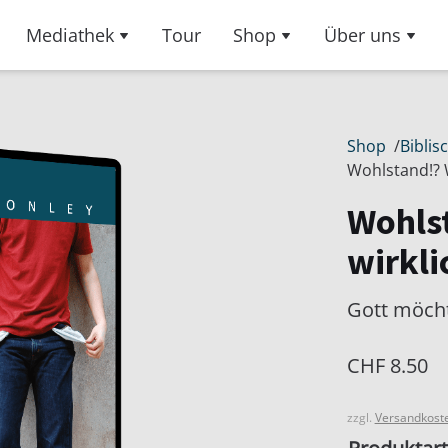
Mediathek
Tour
Shop
Über uns
Shop
/
Biblis
Wohlstand!? W
Wohlst
wirkli
Gott möcht
CHF
8.50
zzgl.
Versandkost