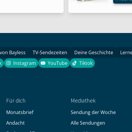
Die
Optio
könne
auf
der
Produk
gewähl
 von Bayless
TV-Sendezeiten
Deine Geschichte
Lern
werde
k
Instagram
YouTube
Tiktok
book
Instagram
YouTube
Tiktok
Für dich
Mediathek
Monatsbrief
Sendung der Woche
Andacht
Alle Sendungen