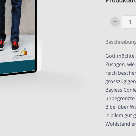
Produktart
Wohlstan
Was
die
Beschreibun
Bibel
wirklich
Gott möchte, 
dazu
Zusagen, wie
sagt
reich besche
Menge
grosszügigen
Bayless Conle
unbegrenzte 
Bibel über W
in allem gut 
Wohlstand er