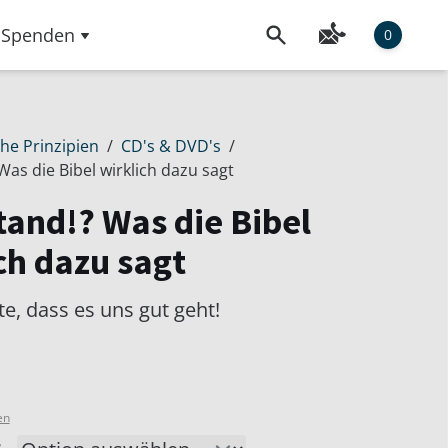
Spenden
0
che Prinzipien
/
CD's & DVD's
/
as die Bibel wirklich dazu sagt
and!? Was die Bibel
ch dazu sagt
e, dass es uns gut geht!
en