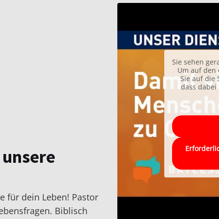
Sie sehen ger
Um auf den e
Sie auf die 
dass dabei 
Erforderli
 unsere
e für dein Leben! Pastor
ebensfragen. Biblisch