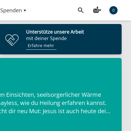
Spenden
0
Unterstütze unsere Arbeit
mit deiner Spende
Erfahre mehr
en Einsichten, seelsorgerlicher Wärme
ayless, wie du Heilung erfahren kannst.
t dir neu Mut: Jesus ist auch heute dein