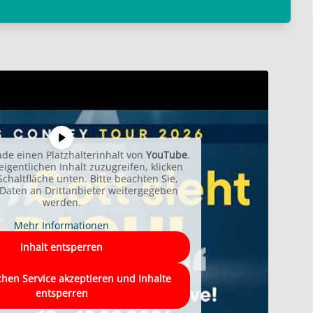
ade einen Platzhalterinhalt von
YouTube
.
igentlichen Inhalt zuzugreifen, klicken
Schaltfläche unten. Bitte beachten Sie,
Daten an Drittanbieter weitergegeben
werden.
Mehr Informationen
Inhalt entsperren
chen Service akzeptieren und Inhalte
entsperren