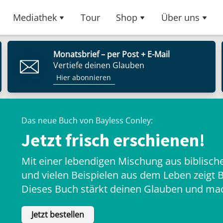
Mediathek
Tour
Shop
Über uns
Monatsbrief – per Post + E-Mail
Vertiefe deinen Glauben
Hier abonnieren
Das neue Buch von Bayless Conley:
Jetzt frisch erschienen!
Mit einer lebendigen Mischung aus biblisch
und vielen Beispielen aus dem Leben zeigt B
Dieses Buch stärkt deinen Glauben und mach
Arzt und er hat immer Sprechstunde.
Jetzt bestellen