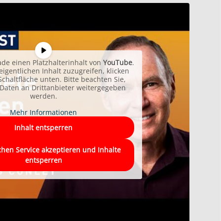
ade einen Platzhalterinhalt von
YouTube
.
igentlichen Inhalt zuzugreifen, klicken
Schaltfläche unten. Bitte beachten Sie,
Daten an Drittanbieter weitergegeben
werden.
Mehr Informationen
Inhalt entsperren
chen Service akzeptieren und Inhalte
entsperren