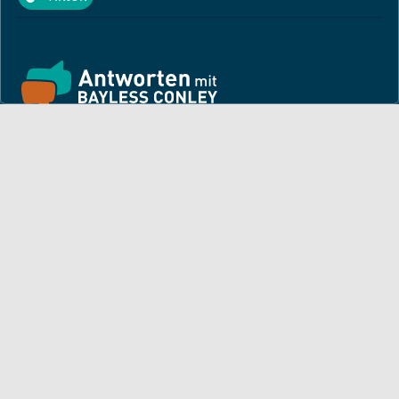
Tiktok
Finde hier ermutigende Predigten und Impulse für dein
Leben! Pastor Bayless Conley gibt dir Antworten auf deine
Lebensfragen. Biblisch fundiert, persönlich und lebensnah.
Für dich
Monatsbrief
Andacht
Bayless auf Tour
Artikel von Bayless
TV-Sendezeiten
Deine Geschichte