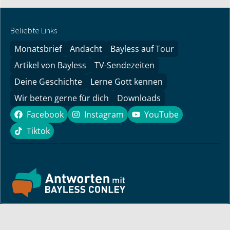
Beliebte Links
Monatsbrief
Andacht
Bayless auf Tour
Artikel von Bayless
TV-Sendezeiten
Deine Geschichte
Lerne Gott kennen
Wir beten gerne für dich
Downloads
Facebook
Instagram
YouTube
Facebook
Instagram
YouTube
Tiktok
Tiktok
Finde hier ermutigende Predigten und Impulse für dein
Leben! Pastor Bayless Conley gibt dir Antworten auf deine
Lebensfragen. Biblisch fundiert, persönlich und lebensnah.