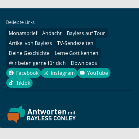
Beliebte Links
Monatsbrief
Andacht
Bayless auf Tour
Artikel von Bayless
TV-Sendezeiten
Deine Geschichte
Lerne Gott kennen
Wir beten gerne für dich
Downloads
Facebook
Instagram
YouTube
Facebook
Instagram
YouTube
Tiktok
Tiktok
Finde hier ermutigende Predigten und Impulse für dein
Leben! Pastor Bayless Conley gibt dir Antworten auf deine