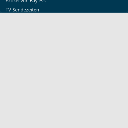
Artikel von Bayless
TV-Sendezeiten
Deine Geschichte
Lerne Gott kennen
Wir beten gerne für dich
Downloads
Mediathek
Sendung der Woche
Alle Sendungen
Kurzvideos
Shop
Kalender 2026
Bücher
deutsche Bücher