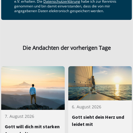
e.V. erhalten. Die
Datenschutzerklärung
habe ich zur Kenntnis
genommen und bin damit einverstanden, dass die von mir
angegebenen Daten elektronisch gespeichert werden.
Die Andachten der vorherigen Tage
6. August 2026
7. August 2026
Gott sieht dein Herz und
leidet mit
Gott will dich mit starken