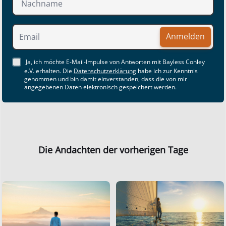
Anmelden
Ja, ich möchte E-Mail-Impulse von Antworten mit Bayless Conley
e.V. erhalten. Die
Datenschutzerklärung
habe ich zur Kenntnis
genommen und bin damit einverstanden, dass die von mir
angegebenen Daten elektronisch gespeichert werden.
Die Andachten der vorherigen Tage