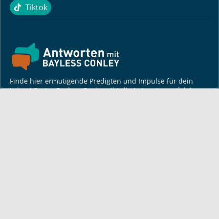
Tiktok
Tiktok
Finde hier ermutigende Predigten und Impulse für dein
Leben! Pastor Bayless Conley gibt dir Antworten auf deine
Lebensfragen. Biblisch fundiert, persönlich und lebensnah.
Für dich
Monatsbrief
Andacht
Bayless auf Tour
Artikel von Bayless
TV-Sendezeiten