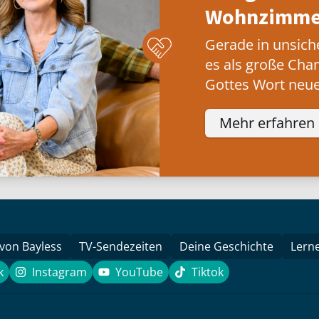
Wohnzimmer
Gerade in unsich
es als große Cha
Gottes Wort neue
Mehr erfahren
 von Bayless
TV-Sendezeiten
Deine Geschichte
Lern
k
Instagram
YouTube
Tiktok
book
Instagram
YouTube
Tiktok