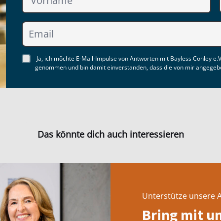
Ja, ich möchte E-Mail-Impulse von Antworten mit Bayless Conley e.V
genommen und bin damit einverstanden, dass die von mir angegebe
Das könnte dich auch interessieren
Unterstütze unsere A
Bring mit u