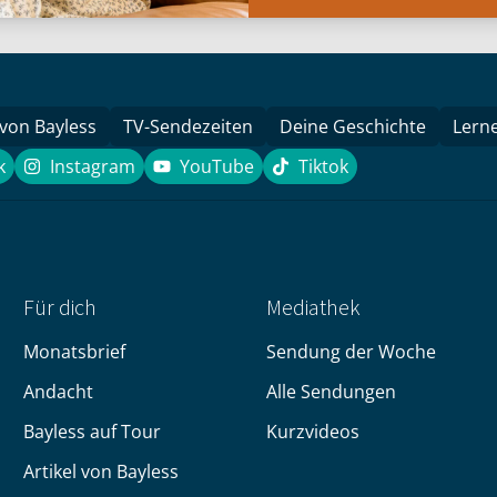
 von Bayless
TV-Sendezeiten
Deine Geschichte
Lern
k
Instagram
YouTube
Tiktok
book
Instagram
YouTube
Tiktok
Für dich
Mediathek
Monatsbrief
Sendung der Woche
Andacht
Alle Sendungen
Bayless auf Tour
Kurzvideos
Artikel von Bayless