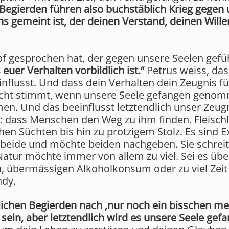
n Begierden führen also buchstäblich Krieg gegen
ens gemeint ist, der deinen Verstand, deinen Will
gesprochen hat, der gegen unsere Seelen gefüh
euer Verhalten vorbildlich ist.“
Petrus weiss, das
influsst. Und dass dein Verhalten dein Zeugnis fü
cht stimmt, wenn unsere Seele gefangen genom
men. Und das beeinflusst letztendlich unser Zeu
t: dass Menschen den Weg zu ihm finden. Fleisch
chen Süchten bis hin zu protzigem Stolz. Es sind 
 beide und möchte beiden nachgeben. Sie schreit
atur möchte immer von allem zu viel. Sei es übe
, übermässigen Alkoholkonsum oder zu viel Zei
dy.
ichen Begierden nach ‚nur noch ein bisschen me
 sein, aber letztendlich wird es unsere Seele g