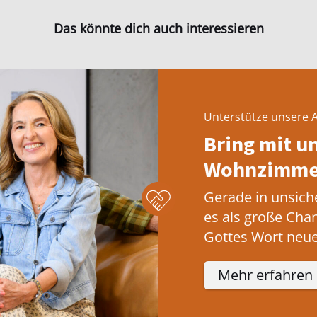
Das könnte dich auch interessieren
Unterstütze unsere A
Bring mit u
Wohnzimmer
Gerade in unsich
es als große Cha
Gottes Wort neue
Mehr erfahren