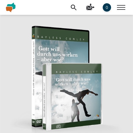
0
Slideshow Items