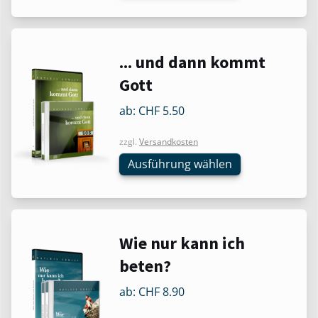
können
auf
der
Dieses
... und dann kommt
Produktseite
Produkt
Gott
gewählt
weist
werden
mehrere
ab:
CHF
5.50
Varianten
zzgl.
Versandkosten
auf.
Die
Ausführung wählen
Optionen
können
auf
der
Dieses
Wie nur kann ich
Produktseite
Produkt
beten?
gewählt
weist
werden
mehrere
ab:
CHF
8.90
Varianten