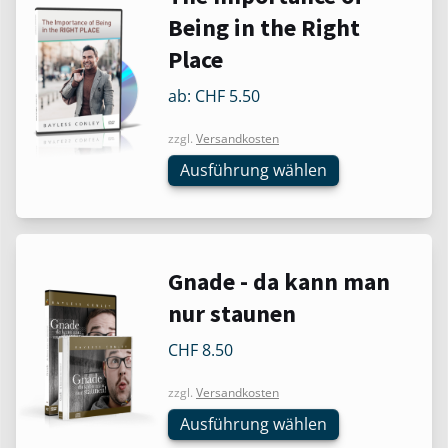
Produkt
Being in the Right
weist
Place
mehrere
Varianten
ab:
CHF
5.50
auf.
Die
zzgl.
Versandkosten
Optionen
Ausführung wählen
können
auf
der
Produktseite
Dieses
Gnade - da kann man
gewählt
Produkt
werden
nur staunen
weist
mehrere
CHF
8.50
Varianten
zzgl.
Versandkosten
auf.
Die
Ausführung wählen
Optionen