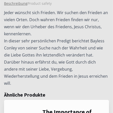
Beschreibung
Product safety
durch
uns
Jeder wünscht sich Frieden. Wir suchen den Frieden an
wirken
vielen Orten. Doch wahren Frieden finden wir nur,
–
wenn wir den Urheber des Friedens, Jesus Christus,
aber
kennenlernen.
wie?
In dieser sehr persönlichen Predigt berichtet Bayless
Menge
Conley von seiner Suche nach der Wahrheit und wie
die Liebe Gottes ihn letztendlich verändert hat.
Darüber hinaus erfährst du, wie Gott durch dich
andere mit seiner Liebe, Vergebung,
Wiederherstellung und dem Frieden in Jesus erreichen
will.
Ähnliche Produkte
Dieses
The Importance of