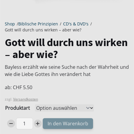
Shop
/
Biblische Prinzipien
/
CD's & DVD's
/
Gott will durch uns wirken – aber wie?
Gott will durch uns wirken
– aber wie?
Bayless erzählt wie seine Suche nach der Wahrheit und
wie die Liebe Gottes ihn verändert hat
ab:
CHF
5.50
zzgl.
Versandkosten
Produktart
In den Warenkorb
Gott
will