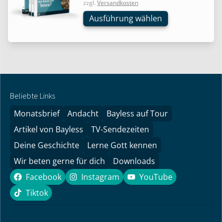
zzgl.
Versandkosten
auf.
Die
Ausführung wählen
Optionen
können
auf
der
Produktseite
gewählt
Beliebte Links
werden
Monatsbrief
Andacht
Bayless auf Tour
Artikel von Bayless
TV-Sendezeiten
Deine Geschichte
Lerne Gott kennen
Wir beten gerne für dich
Downloads
Facebook
Instagram
YouTube
Facebook
Instagram
YouTube
Tiktok
Tiktok