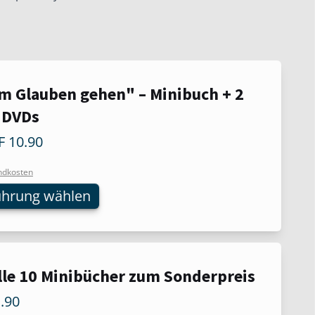
Im Glauben gehen" – Minibuch + 2
t
 DVDs
re
F
10.90
ten
ndkosten
ührung wählen
nen
n
Alle 10 Minibücher zum Sonderpreis
tseite
t
.90
n