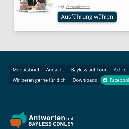
mehrere
zzgl.
Versandkosten
Varianten
Ausführung wählen
auf.
Die
Optionen
können
auf
der
Produktseite
gewählt
Monatsbrief
Andacht
Bayless auf Tour
Artikel
werden
Wir beten gerne für dich
Downloads
Faceboo
Face