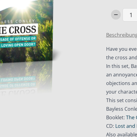
Set
Share
the
Beschreibun
Faith
–
Have you eve
Booklet
the cross an
+
In this set, B
CD
an annoyance
Menge
objections a
your characte
This set cons
Bayless Conle
Booklet:
The 
CD:
Lost and
Also availabl