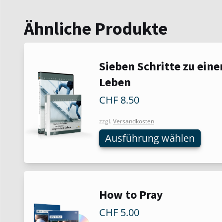
Ähnliche Produkte
Dieses
Sieben Schritte zu ein
Produkt
Leben
weist
mehrere
CHF
8.50
Varianten
auf.
zzgl.
Versandkosten
Die
Ausführung wählen
Optionen
können
auf
der
Dieses
How to Pray
Produktseite
Produkt
gewählt
CHF
5.00
weist
werden