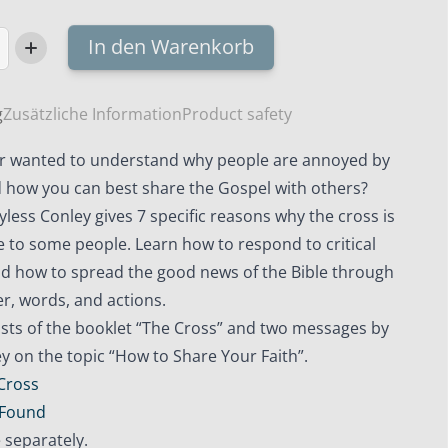
In den Warenkorb
g
Zusätzliche Information
Product safety
r wanted to understand why people are annoyed by
d how you can best share the Gospel with others?
ayless Conley gives 7 specific reasons why the cross is
 to some people. Learn how to respond to critical
nd how to spread the good news of the Bible through
r, words, and actions.
ists of the booklet “The Cross” and two messages by
y on the topic “How to Share Your Faith”.
Cross
 Found
e separately.