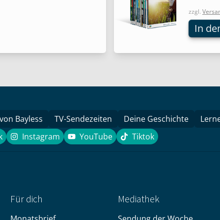
zzgl.
Versa
In de
 von Bayless
TV-Sendezeiten
Deine Geschichte
Lern
k
Instagram
YouTube
Tiktok
book
Instagram
YouTube
Tiktok
Für dich
Mediathek
Monatsbrief
Sendung der Woche