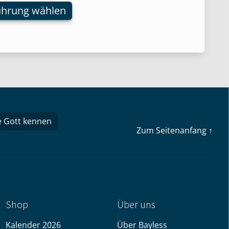
ührung wählen
nen
n
tseite
t
n
e Gott kennen
Zum Seitenanfang ↑
Shop
Über uns
Kalender 2026
Über Bayless