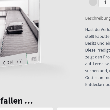
Verloren
zurückb
Menge
Beschreibun
Hast du Verlu
stellt kaput
Besitz und ei
Diese Predig
zeigt den Pr
auf. Lerne, wi
suchen und, w
Gott ist imme
Entdecke noc
efallen …