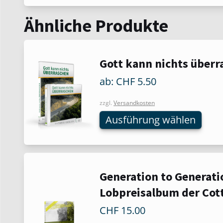
Ähnliche Produkte
Dieses
Gott kann nichts überr
Produkt
ab:
CHF
5.50
weist
mehrere
zzgl.
Versandkosten
Varianten
Ausführung wählen
auf.
Die
Optionen
können
auf
Generation to Generati
der
Lobpreisalbum der Co
Produktseite
gewählt
CHF
15.00
werden