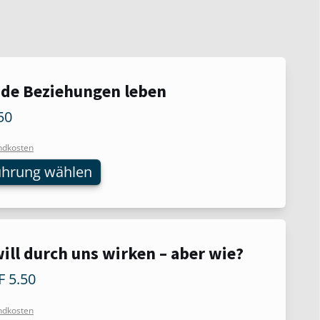
de Beziehungen leben
t
50
re
ndkosten
ten
ührung wählen
nen
n
ill durch uns wirken – aber wie?
t
tseite
F
5.50
t
re
n
ndkosten
ten