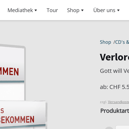
Mediathek
Tour
Shop
Über uns
Shop
/
CD's 
Verlo
Gott will V
ab:
CHF
5.
zzgl.
Versandkost
Produktart