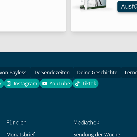
Ausf
auf.
Die
Optio
könne
auf
der
Produk
gewähl
werde
 von Bayless
TV-Sendezeiten
Deine Geschichte
Lern
k
Instagram
YouTube
Tiktok
book
Instagram
YouTube
Tiktok
Für dich
Mediathek
Monatsbrief
Sendung der Woche