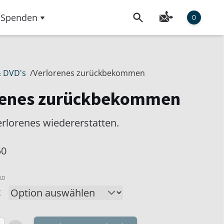
Spenden
0
& DVD's
/
Verlorenes zurückbekommen
renes zurückbekommen
erlorenes wiedererstatten.
50
en