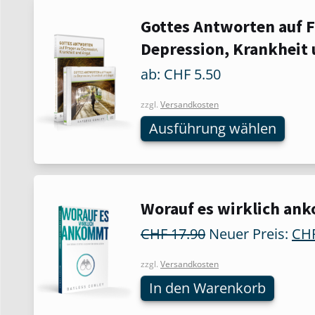
Dieses
Gottes Antworten auf F
Produkt
Depression, Krankheit
weist
mehrere
ab:
CHF
5.50
Varianten
auf.
zzgl.
Versandkosten
Die
Ausführung wählen
Optionen
können
auf
der
Worauf es wirklich an
Produktseite
gewählt
Ursprünglicher
CHF
17.90
Neuer Preis:
CH
werden
Preis
war:
zzgl.
Versandkosten
CHF 17.90
In den Warenkorb