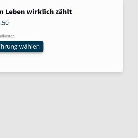
m Leben wirklich zählt
t
.50
re
ndkosten
ten
ührung wählen
nen
n
tseite
t
n