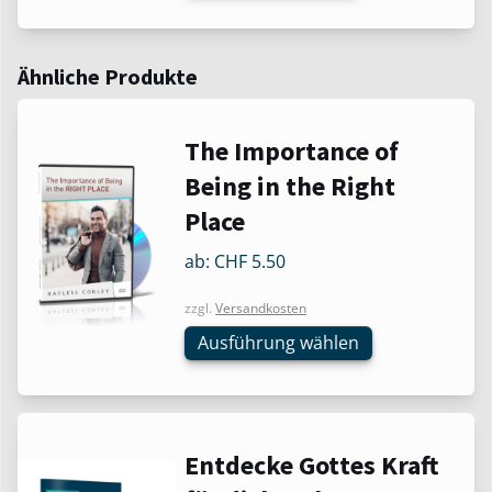
Ähnliche Produkte
Dieses
The Importance of
Produkt
Being in the Right
weist
Place
mehrere
Varianten
ab:
CHF
5.50
auf.
Die
zzgl.
Versandkosten
Optionen
Ausführung wählen
können
auf
der
Produktseite
Dieses
Entdecke Gottes Kraft
gewählt
Produkt
werden