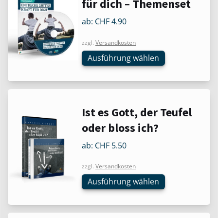
für dich – Themenset
weist
mehrere
ab:
CHF
4.90
Varianten
zzgl.
Versandkosten
auf.
Die
Ausführung wählen
Optionen
können
auf
der
Dieses
Ist es Gott, der Teufel
Produktseite
Produkt
oder bloss ich?
gewählt
weist
werden
mehrere
ab:
CHF
5.50
Varianten
zzgl.
Versandkosten
auf.
Die
Ausführung wählen
Optionen
können
auf