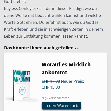
Gott stehst.
Bayless Conley erklärt dir in dieser Predigt, wie du
deine Worte mit Bedacht wählen kannst und welche
Worte Gott ehren. Du erfährst auch, wie du Gottes
Kraft erleben und sie in schwierigen Zeiten in deinem
Leben zur Entfaltung kommen lassen kannst.
Das könnte Ihnen auch gefallen …
Worauf es wirklich
ankommt
Ursprünglicher
CHF
17.90
Neuer Preis:
Aktueller
Preis
CHF
15.00
Preis
war:
zzgl.
Versandkosten
ist:
CHF 17.90
CHF 15.00.
In den Warenkorb