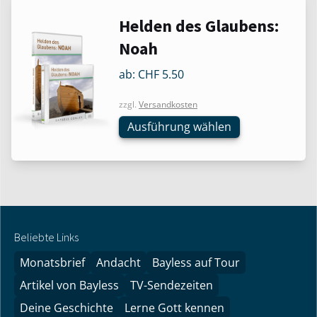
der
Dieses
Helden des Glaubens:
Produktseite
Produkt
Noah
gewählt
weist
werden
mehrere
ab:
CHF
5.50
Varianten
zzgl.
Versandkosten
auf.
Die
Ausführung wählen
Optionen
können
auf
der
Produktseite
gewählt
Beliebte Links
werden
Monatsbrief
Andacht
Bayless auf Tour
Artikel von Bayless
TV-Sendezeiten
Deine Geschichte
Lerne Gott kennen