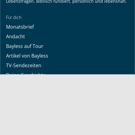
Lebensfragen. Biblisch fundiert, persönlich und lebensnah.
Für dich
Monatsbrief
Andacht
Bayless auf Tour
Artikel von Bayless
TV-Sendezeiten
Deine Geschichte
Lerne Gott kennen
Wir beten gerne für dich
Downloads
Mediathek
Sendung der Woche