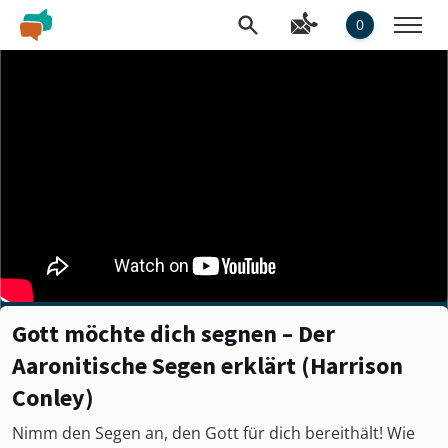
0
Gott möchte dich segnen – Der
Aaronitische Segen erklärt (Harrison
Conley)
Nimm den Segen an, den Gott für dich bereithält! Wie