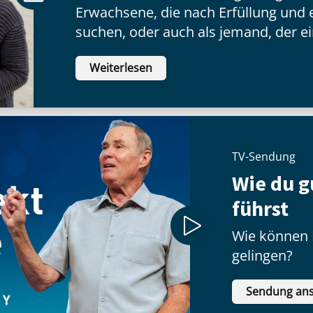
Erwachsene, die nach Erfüllung und
suchen, oder auch als jemand, der ei
Herausforderungen des Lebens zu me
Weiterlesen
Zufriedenheit finden wir nur bei Jesu
das?
TV-Sendung
Wie du g
führst
Wie können 
gelingen?
Sendung an