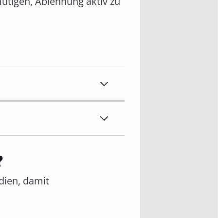
utigen, Ablehnung aktiv zu
?
edien, damit