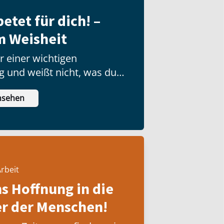
etet für dich! –
m Weisheit
r einer wichtigen
g und weißt nicht, was du
nsehen
rbeit
ns Hoffnung in die
 der Menschen!