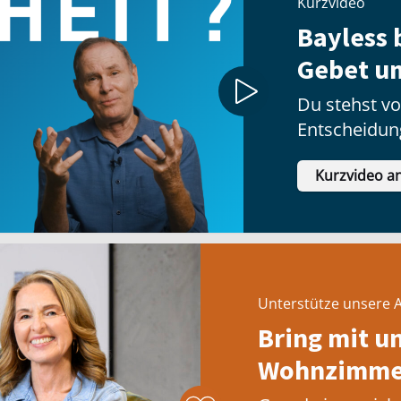
Kurzvideo
Bayless b
Gebet u
Du stehst vo
Entscheidun
tun sollst?
Kurzvideo a
Unterstütze unsere A
Bring mit u
Wohnzimmer