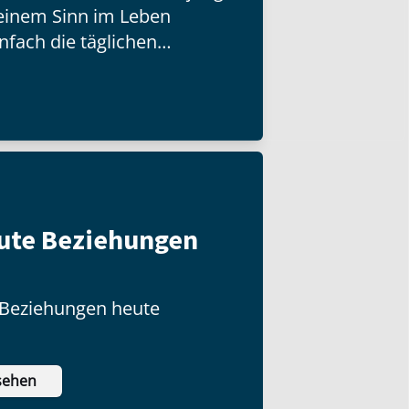
 einem Sinn im Leben
nfach die täglichen
istern versucht – wahre
s. Aber wie funktioniert
ute Beziehungen
Beziehungen heute
sehen