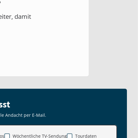
?
eiter, damit
sst
lle Andacht per E-Mail.
os
Wöchentliche TV-Sendung
Tourdaten