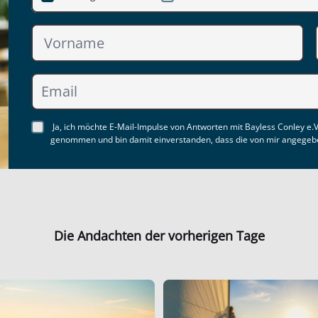
Ja, ich möchte E-Mail-Impulse von Antworten mit Bayless Conley e.V
genommen und bin damit einverstanden, dass die von mir angegebe
Die Andachten der vorherigen Tage