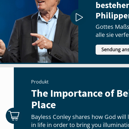
bestehen
Philippe
Gottes Maßs
alle sie verf
Sendung an
Produkt
The Importance of Bei
Place
Bayless Conley shares how God will l
in life in order to bring you illumina