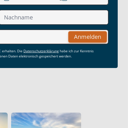
Anmelden
. erhalten. Die
Datenschutzerklärung
habe ich zur Kenntnis
nen Daten elektronisch gespeichert werden.