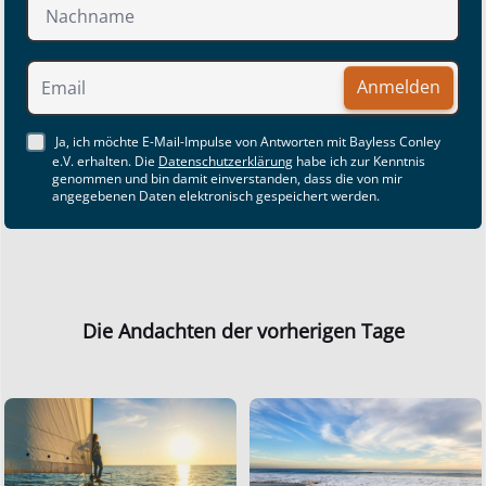
Anmelden
Ja, ich möchte E-Mail-Impulse von Antworten mit Bayless Conley
e.V. erhalten. Die
Datenschutzerklärung
habe ich zur Kenntnis
genommen und bin damit einverstanden, dass die von mir
angegebenen Daten elektronisch gespeichert werden.
Die Andachten der vorherigen Tage