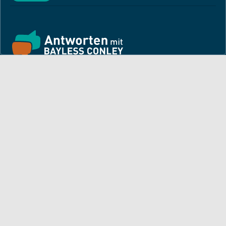
Finde hier ermutigende Predigten und Impulse für dein
Leben! Pastor Bayless Conley gibt dir Antworten auf deine
Lebensfragen. Biblisch fundiert, persönlich und lebensnah.
Für dich
Monatsbrief
Andacht
Bayless auf Tour
Artikel von Bayless
TV-Sendezeiten
Deine Geschichte