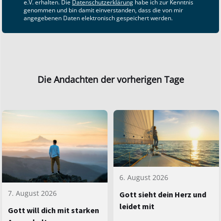
e.V. erhalten. Die
Datenschutzerklärung
habe ich zur Kenntnis
genommen und bin damit einverstanden, dass die von mir
angegebenen Daten elektronisch gespeichert werden.
Die Andachten der vorherigen Tage
6. August 2026
7. August 2026
Gott sieht dein Herz und
leidet mit
Gott will dich mit starken