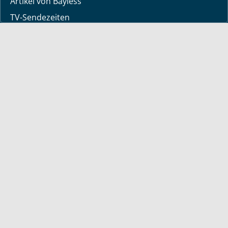
Artikel von Bayless
TV-Sendezeiten
Deine Geschichte
Lerne Gott kennen
Wir beten gerne für dich
Downloads
Mediathek
Sendung der Woche
Alle Sendungen
Kurzvideos
Shop
Kalender 2026
Bücher
deutsche Bücher