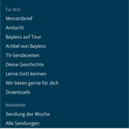
Facebook
Instagram
YouTube
Facebook
Instagram
YouTube
Tiktok
Tiktok
Finde hier ermutigende Predigten und Impulse für dein
Leben! Pastor Bayless Conley gibt dir Antworten auf deine
Lebensfragen. Biblisch fundiert, persönlich und lebensnah.
Für dich
Monatsbrief
Andacht
Bayless auf Tour
Artikel von Bayless
TV-Sendezeiten