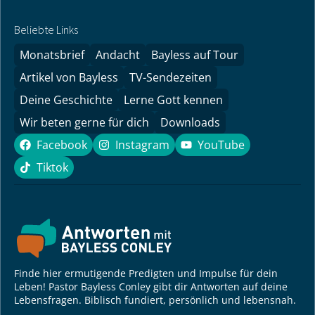
Bring mit uns Hoffnung in die
Wohnzimmer der Menschen!
Gerade in unsicheren Zeiten empfinden wir es als
große Chance, Menschen durch Gottes Wort neue
Zuversicht zu geben.
Mehr erfahren
Beliebte Links
Monatsbrief
Andacht
Bayless auf Tour
Artikel von Bayless
TV-Sendezeiten
Deine Geschichte
Lerne Gott kennen
Wir beten gerne für dich
Downloads