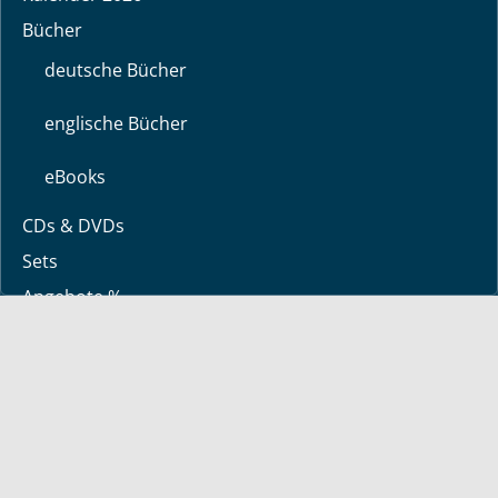
Bücher
deutsche Bücher
englische Bücher
eBooks
CDs & DVDs
Sets
Angebote %
Über uns
Über Bayless
Glaubensbekenntnis
Kontakt zu uns