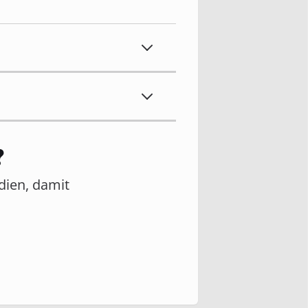
?
edien, damit