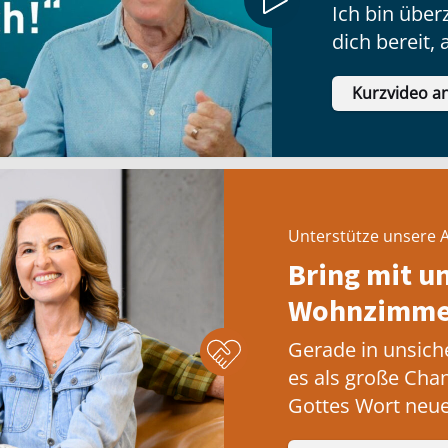
Ich bin über
dich bereit
vielleicht e
Kurzvideo a
Gedanken ha
Unterstütze unsere A
Bring mit u
Wohnzimmer
Gerade in unsich
es als große Cha
Gottes Wort neue