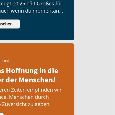
zeugt: 2025 hält Großes für
, auch wenn du momentan
ntmutigt bist oder depressive
nsehen
st.
rbeit
ns Hoffnung in die
 der Menschen!
eren Zeiten empfinden wir
nce, Menschen durch
 Zuversicht zu geben.