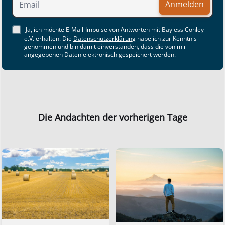
Anmelden
Ja, ich möchte E-Mail-Impulse von Antworten mit Bayless Conley
e.V. erhalten. Die
Datenschutzerklärung
habe ich zur Kenntnis
genommen und bin damit einverstanden, dass die von mir
angegebenen Daten elektronisch gespeichert werden.
Die Andachten der vorherigen Tage