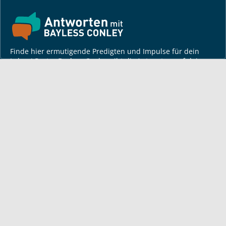
Finde hier ermutigende Predigten und Impulse für dein
Leben! Pastor Bayless Conley gibt dir Antworten auf deine
Lebensfragen. Biblisch fundiert, persönlich und lebensnah.
Für dich
Monatsbrief
Andacht
Bayless auf Tour
Artikel von Bayless
TV-Sendezeiten
Deine Geschichte
Lerne Gott kennen