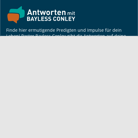
Finde hier ermutigende Predigten und Impulse für dein
Leben! Pastor Bayless Conley gibt dir Antworten auf deine
Lebensfragen. Biblisch fundiert, persönlich und lebensnah.
Für dich
Monatsbrief
Andacht
Bayless auf Tour
Artikel von Bayless
TV-Sendezeiten
Deine Geschichte
Lerne Gott kennen
Wir beten gerne für dich