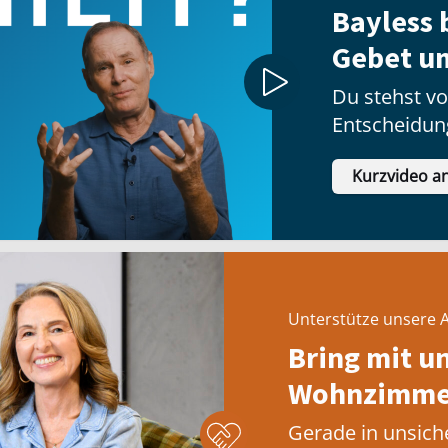
Bayless b
Gebet u
Du stehst vo
Entscheidun
tun sollst?
Kurzvideo a
Unterstütze unsere A
Bring mit u
Wohnzimmer
Gerade in unsich