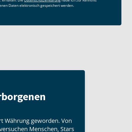
. erhalten. Die
Datenschutzerklärung
habe ich zur Kenntnis
nen Daten elektronisch gespeichert werden.
erborgenen
Art Währung geworden. Von
l versuchen Menschen, Stars