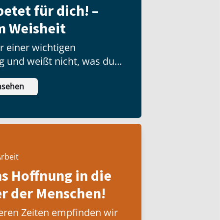
etet für dich! –
m Weisheit
r einer wichtigen
g und weißt nicht, was du
nsehen
rbeit
ns Hoffnung in die
 der Menschen!
eren Zeiten empfinden wir