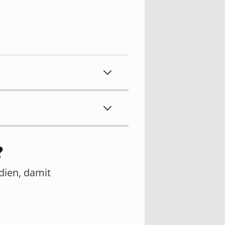
?
edien, damit